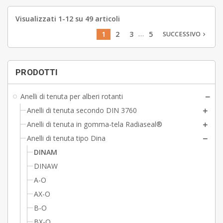
Visualizzati 1-12 su 49 articoli
…
1
2
3
5
SUCCESSIVO
navigate_next
PRODOTTI
Anelli di tenuta per alberi rotanti
Anelli di tenuta secondo DIN 3760
Anelli di tenuta in gomma-tela Radiaseal®
Anelli di tenuta tipo Dina
DINAM
DINAW
A-O
AX-O
B-O
BX-O