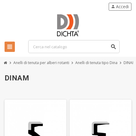
Accedi
person
view_headline
search
Anelli di tenuta per alberi rotanti
Anelli di tenuta tipo Dina
DINAM
chevron_right
chevron_right
chevron_right
DINAM