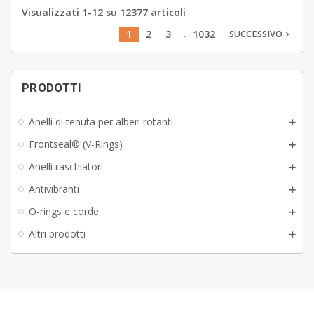
Visualizzati 1-12 su 12377 articoli
…
1
2
3
1032
SUCCESSIVO
navigate_next
PRODOTTI
Anelli di tenuta per alberi rotanti
Frontseal® (V-Rings)
Anelli raschiatori
Antivibranti
O-rings e corde
Altri prodotti